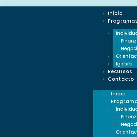
Inicio
Programa
Individu
Finanz
Negoc
Orientac
Iglesia
Recursos
Contacto
Inicio
Program
Individu
Finanz
Negoc
Orientac