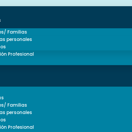
s
os/ Familias
as personales
ios
ión Profesional
as
os/ Familias
as personales
ios
ión Profesional